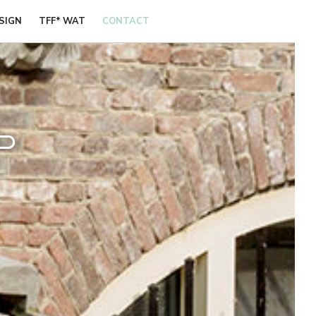
SIGN
TFF* WAT
CONTACT
t