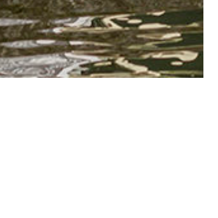
em vanaf de brug (op de
hting Moreelsepark /