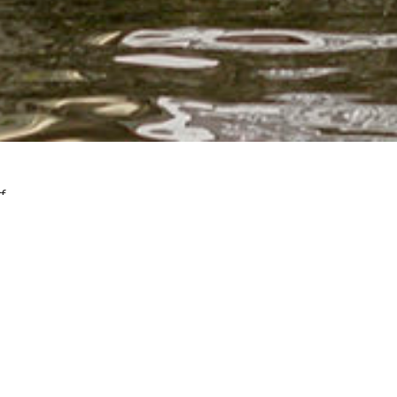
f
indt zich
aan de werf van de Oudegracht
(aan het water). Ne
gerstraat) de witte werftrap naar beneden.
R (12 minuten lopen):
 loop dan rechtstreeks Hoog Catharijne in: dan direct rechts ric