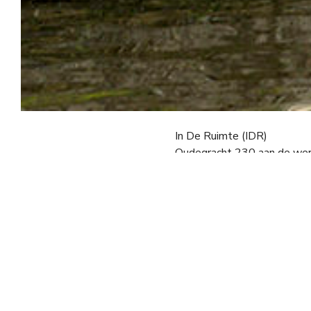
In De Ruimte (IDR)
Oudegracht 230 aan de wer
3511 NT Utrecht
info@inderuimte.org
06 25065550
De hoofdingang van IDR bev
kruising Oudegracht-Hambur
Vanaf Utrecht CS naar ID
• Loop de Stationshal uit en